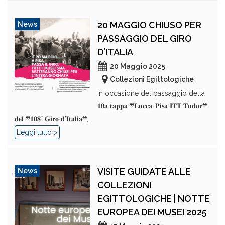
20 MAGGIO CHIUSO PER
News
PASSAGGIO DEL GIRO
D’ITALIA
20 Maggio 2025
Collezioni Egittologiche
In occasione del passaggio della
𝟏𝟎𝐚 𝐭𝐚𝐩𝐩𝐚 ❞𝐋𝐮𝐜𝐜𝐚-𝐏𝐢𝐬𝐚 𝐈𝐓𝐓 𝐓𝐮𝐝𝐨𝐫❞
𝐝𝐞𝐥 ❞𝟏𝟎𝟖° 𝐆𝐢𝐫𝐨 𝐝’𝐈𝐭𝐚𝐥𝐢𝐚❞,...
Leggi tutto >
VISITE GUIDATE ALLE
News
COLLEZIONI
EGITTOLOGICHE | NOTTE
EUROPEA DEI MUSEI 2025