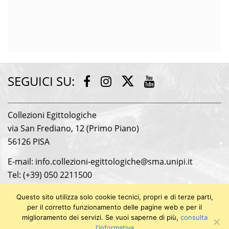
SEGUICI SU:
Twitter
Facebook
Instagram
Youtube
Collezioni Egittologiche
via San Frediano, 12 (Primo Piano)
56126 PISA
E-mail: info.collezioni-egittologiche@sma.unipi.it
Tel: (+39) 050 2211500
Logo credits: Giulia Coscetti
Questo sito utilizza solo cookie tecnici, propri e di terze parti,
Università di Pisa
per il corretto funzionamento delle pagine web e per il
miglioramento dei servizi. Se vuoi saperne di più,
consulta
P.I. 00286820501
l'informativa