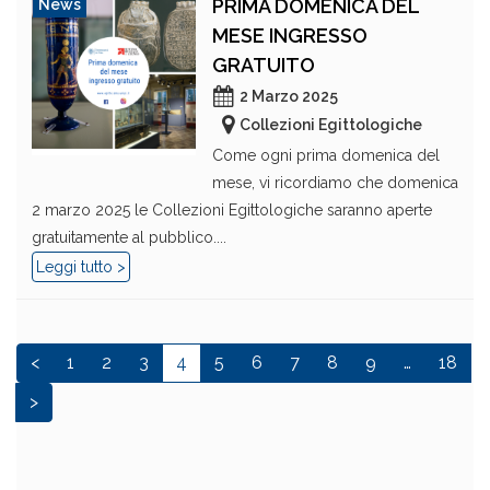
PRIMA DOMENICA DEL
News
MESE INGRESSO
GRATUITO
2 Marzo 2025
Collezioni Egittologiche
Come ogni prima domenica del
mese, vi ricordiamo che domenica
2 marzo 2025 le Collezioni Egittologiche saranno aperte
gratuitamente al pubblico....
Leggi tutto >
<
1
2
3
4
5
6
7
8
9
…
18
>