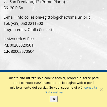
via San Frediano, 12 (Primo Piano)
56126 PISA
E-mail: info.collezioni-egittologiche@sma.unipi.it
Tel: (+39) 050 2211500
Logo credits: Giulia Coscetti
Università di Pisa
P.I. 00286820501
C.F. 80003670504
Questo sito utilizza solo cookie tecnici, propri e di terze parti,
© 2018 Collezioni Egittologiche
per il corretto funzionamento delle pagine web e per il
Privacy Policy
|
Note legali
miglioramento dei servizi. Se vuoi saperne di più,
consulta
l'informativa
Ok