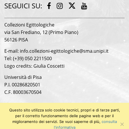
SEGUICI SU:
Twitter
Facebook
Instagram
Youtube
Collezioni Egittologiche
via San Frediano, 12 (Primo Piano)
56126 PISA
E-mail: info.collezioni-egittologiche@sma.unipi.it
Tel: (+39) 050 2211500
Logo credits: Giulia Coscetti
Università di Pisa
P.I. 00286820501
C.F. 80003670504
Questo sito utilizza solo cookie tecnici, propri e di terze parti,
per il corretto funzionamento delle pagine web e per il
miglioramento dei servizi. Se vuoi saperne di più,
consulta
© 2018 Collezioni Egittologiche
l'informativa