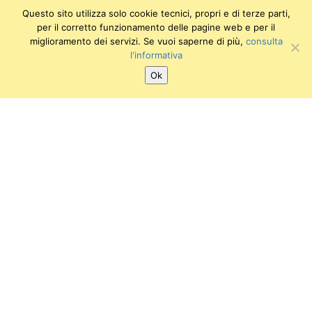
Questo sito utilizza solo cookie tecnici, propri e di terze parti,
per il corretto funzionamento delle pagine web e per il
miglioramento dei servizi. Se vuoi saperne di più,
consulta
l'informativa
Ok
SEGUICI SU:
Twitter
Facebook
Instagram
Youtube
Collezioni Egittologiche
via San Frediano, 12 (Primo Piano)